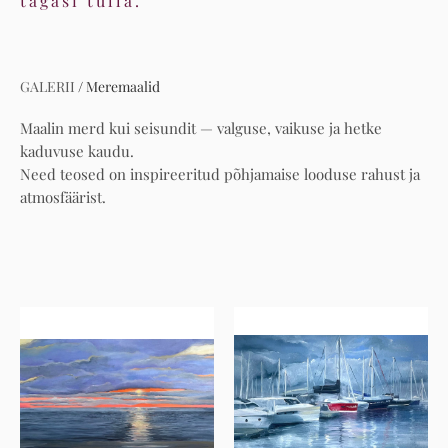
tagasi tulla.
GALERII
/
Meremaalid
Maalin merd kui seisundit — valguse, vaikuse ja hetke
kaduvuse kaudu.
Need teosed on inspireeritud põhjamaise looduse rahust ja
atmosfäärist.