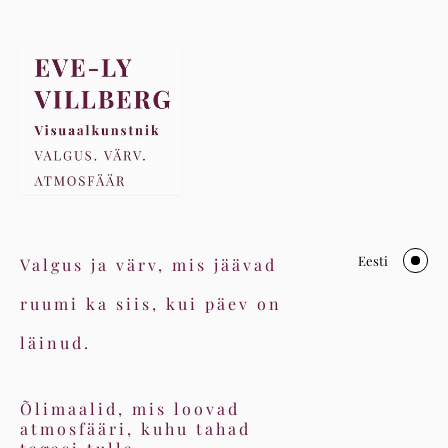
Eesti
Valgus ja värv, mis jäävad
ruumi ka siis, kui päev on
läinud.
Õlimaalid, mis loovad
atmosfääri, kuhu tahad