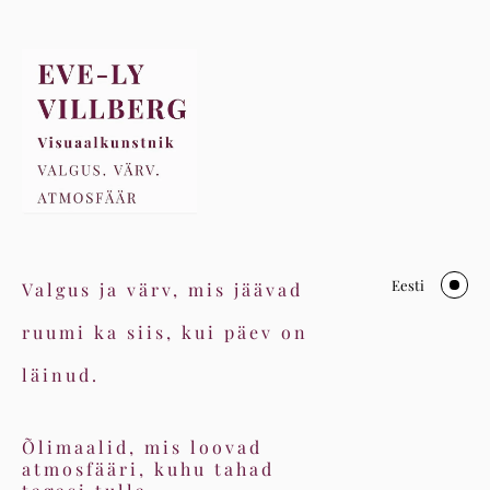
Eesti
Valgus ja värv, mis jäävad
ruumi ka siis, kui päev on
läinud.
Õlimaalid, mis loovad
atmosfääri, kuhu tahad