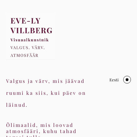
Eesti
Valgus ja värv, mis jäävad
ruumi ka siis, kui päev on
läinud.
Õlimaalid, mis loovad
atmosfääri, kuhu tahad