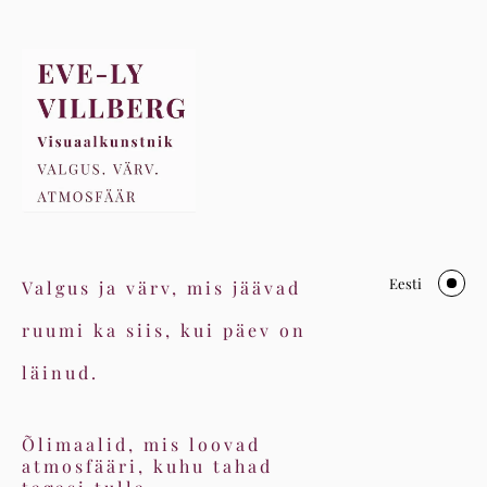
Eesti
Valgus ja värv, mis jäävad
ruumi ka siis, kui päev on
läinud.
Õlimaalid, mis loovad
atmosfääri, kuhu tahad