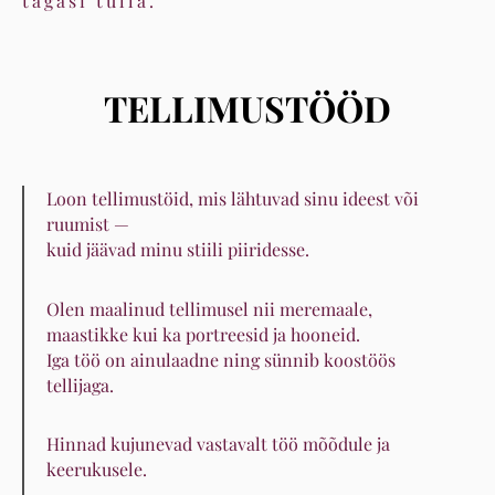
tagasi tulla.
TELLIMUSTÖÖD
Loon tellimustöid, mis lähtuvad sinu ideest või
ruumist —
kuid jäävad minu stiili piiridesse.
Olen maalinud tellimusel nii meremaale,
maastikke kui ka portreesid ja hooneid.
Iga töö on ainulaadne ning sünnib koostöös
tellijaga.
Hinnad kujunevad vastavalt töö mõõdule ja
keerukusele.