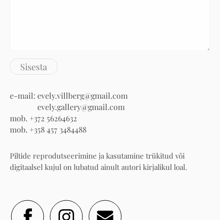
e-mail: evely.villberg@gmail.com
evely.gallery@gmail.com
mob. +372 56264632
mob. +358 457 3484488
Piltide reprodutseerimine ja kasutamine trükitud või
digitaalsel kujul on lubatud ainult autori kirjalikul loal.