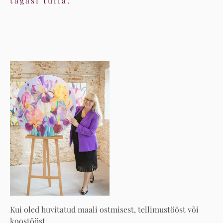
tagasi tulla.
Kui oled huvitatud maali ostmisest, tellimustööst või
koostööst,