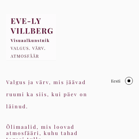
Eesti
Valgus ja värv, mis jäävad
ruumi ka siis, kui päev on
läinud.
Õlimaalid, mis loovad
atmosfääri, kuhu tahad