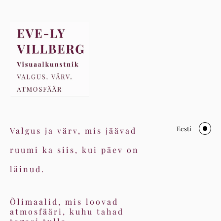
Eesti
Valgus ja värv, mis jäävad
ruumi ka siis, kui päev on
läinud.
Õlimaalid, mis loovad
atmosfääri, kuhu tahad