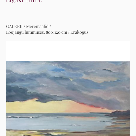
tagasi tulla.
GALERII
/
Meremaalid
/
Loojangu lummuses, 80 x 120 cm / Erakogus