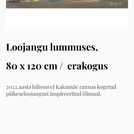
Loojangu lummuses,
80 x 120 cm / erakogus
2022.aasta hilissuvel Kakumäe rannas kogetud
päikeseloojangust inspireeritud õlimaal.