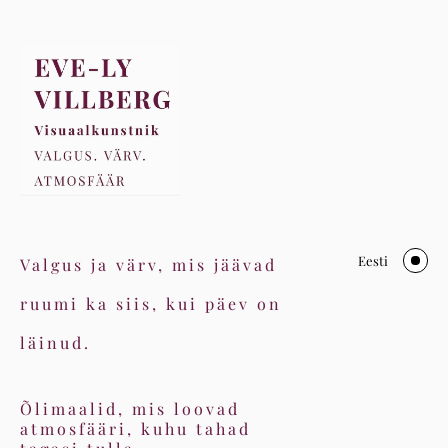
Eesti
Valgus ja värv, mis jäävad
ruumi ka siis, kui päev on
läinud.
Õlimaalid, mis loovad
atmosfääri, kuhu tahad