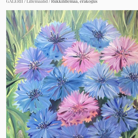
GALERII
/
Lillemaalid
/
Rukkilillemaa, erakogus