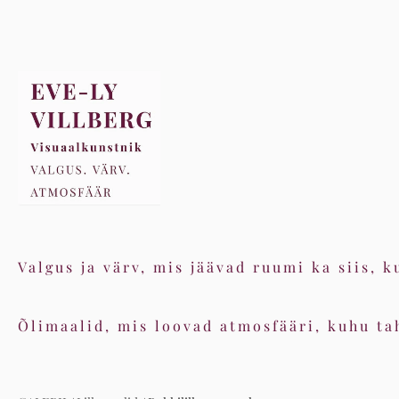
Valgus ja värv, mis jäävad ruumi ka siis, k
Õlimaalid, mis loovad atmosfääri, kuhu tah