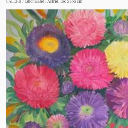
GALERII
/
Lillemaalid
/
Astrid, 100 x 100 cm