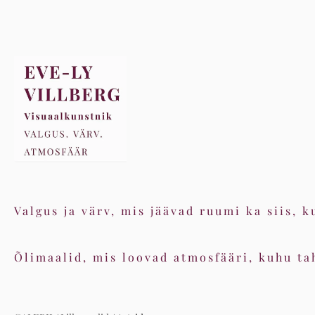
Valgus ja värv, mis jäävad ruumi ka siis, k
Õlimaalid, mis loovad atmosfääri, kuhu tah