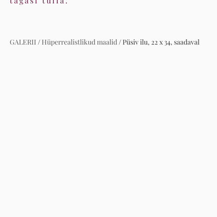
tagasi tulla.
GALERII
/
Hüperrealistlikud maalid
/
Püsiv ilu, 22 x 34, saadaval