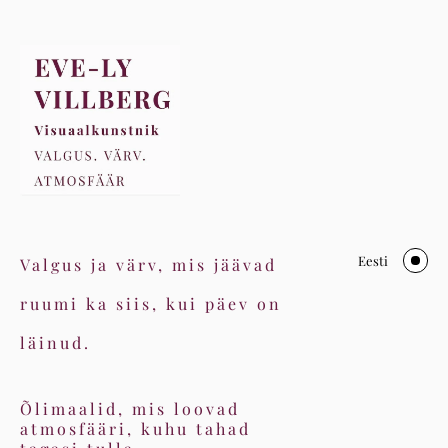
Eesti
Valgus ja värv, mis jäävad
ruumi ka siis, kui päev on
läinud.
Õlimaalid, mis loovad
atmosfääri, kuhu tahad