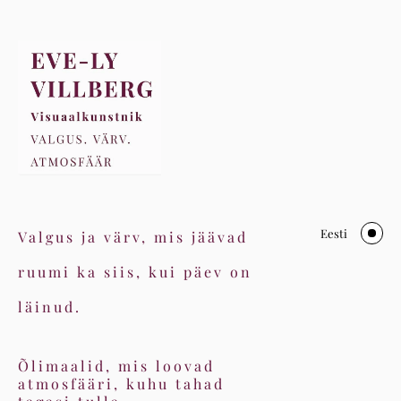
Eesti
Valgus ja värv, mis jäävad
ruumi ka siis, kui päev on
läinud.
Õlimaalid, mis loovad
atmosfääri, kuhu tahad